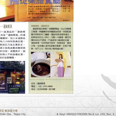
營店‧無加盟分號
lin Dist., Taipei City
Xinyi +886(0)27063366 No.3, Ln. 152, Sec. 3, Xi