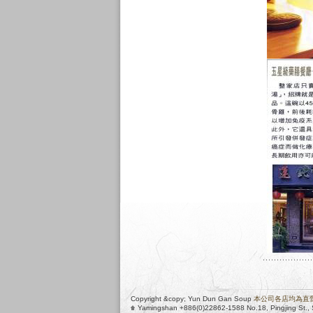
Copyright &copy; Yun Dun Gan Soup
本公司各店均為直
Yamingshan +886(0)22862-1588 No.18, Pingjing St., Shi