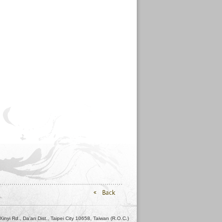
nyi Rd., Da’an Dist., Taipei City 10658, Taiwan (R.O.C.)