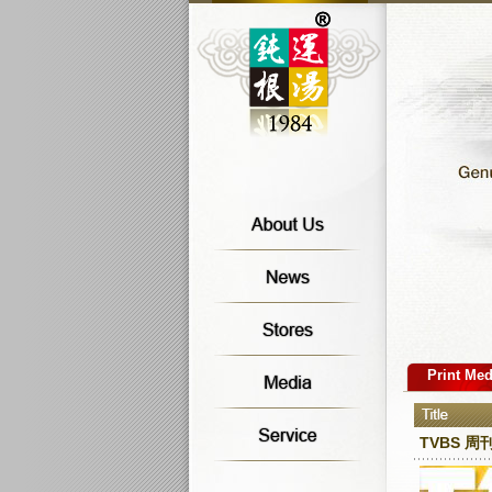
Print Med
TVBS 周