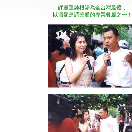
評選運鈍根湯為全台灣最優，
以酒類烹調藥膳的專業餐廳之一